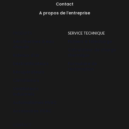
Contact
A propos de l’entreprise
PRODUITS
SERVICE TECHNIQUE
Aérothermes à eau
Fichiers à télécharge
chaude
Calculateur de charge
Rideaux d'air
thermique
Déstratificateurs
Formulaire de
réclamation
Récupérateurs
Climatiseurs
Ventilateurs
industriels
Automatismes HVAC
Accessoires HVAC
CONTACT