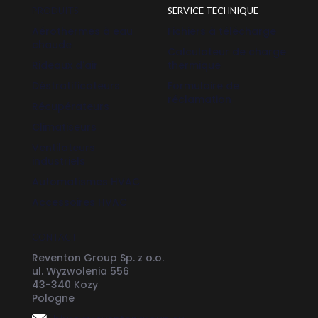
PRODUITS
SERVICE TECHNIQUE
Aérothermes à eau
Fichiers à télécharge
chaude
Calculateur de charge
Rideaux d'air
thermique
Déstratificateurs
Formulaire de
réclamation
Récupérateurs
Climatiseurs
Ventilateurs
industriels
Automatismes HVAC
Accessoires HVAC
CONTACT
Reventon Group Sp. z o.o.
ul. Wyzwolenia 556
43-340 Kozy
Pologne