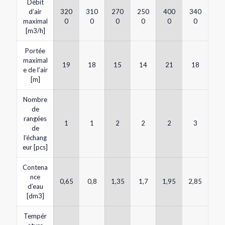
Débit
d’air
320
310
270
250
400
340
maximal
0
0
0
0
0
0
[m3/h]
Portée
maximal
19
18
15
14
21
18
e de l’air
[m]
Nombre
de
rangées
1
1
2
2
2
3
de
l’échang
eur [pcs]
Contena
nce
0,65
0,8
1,35
1,7
1,95
2,85
d’eau
[dm3]
Tempér