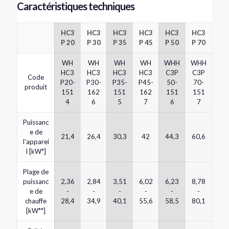
Caractéristiques techniques
HC3
HC3
HC3
HC3
HC3
HC3
P 20
P 30
P 35
P 45
P 50
P 70
WH
WH
WH
WH
WHH
WHH
HC3
HC3
HC3
HC3
C3P
C3P
Code
P20-
P30-
P35-
P45-
50-
70-
produit
151
162
151
162
151
151
4
6
5
7
6
7
Puissanc
e de
21,4
26,4
30,3
42
44,3
60,6
l’apparei
l [kW*]
Plage de
puissanc
2,36
2,84
3,51
6,02
6,23
8,78
e de
-
-
-
-
-
-
chauffe
28,4
34,9
40,1
55,6
58,5
80,1
[kW**]