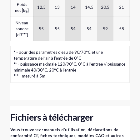
Poids
12,5
13
14
14,5
20,5
21
net [kg]
Niveau
sonore
55
55
54
54
59
58
[dB***]
* - pour des paramètres d’eau de 90/70°C et une
température de l’air à l’entrée de 0°C
** - puissance maximale 120/90°C, 0°C à l’entrée // puissance
minimale 40/30°C, 20°C à l’entrée
*** - mesuré à 5m
Fichiers à télécharger
Vous trouverez : manuels d'utilisation, déclarations de
conformité CE, fiches techniques, modèles CAO et autres