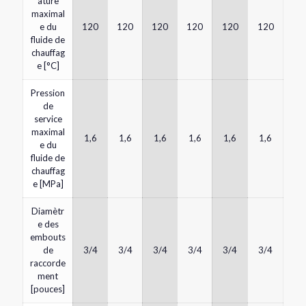
ature
maximal
e du
120
120
120
120
120
120
fluide de
chauffag
e [°C]
Pression
de
service
maximal
1,6
1,6
1,6
1,6
1,6
1,6
e du
fluide de
chauffag
e [MPa]
Diamètr
e des
embouts
de
3/4
3/4
3/4
3/4
3/4
3/4
raccorde
ment
[pouces]