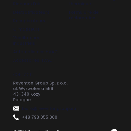
Rideaux d'air
thermique
Déstratificateurs
Formulaire de
réclamation
Récupérateurs
Climatiseurs
Ventilateurs
industriels
Automatismes HVAC
Accessoires HVAC
CONTACT
Reventon Group Sp. z o.o.
ul. Wyzwolenia 556
43-340 Kozy
Pologne
biuro@reventongroup.eu
+48 793 055 000