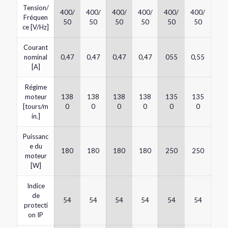
Tension/
400/
400/
400/
400/
400/
400/
Fréquen
50
50
50
50
50
50
ce [V/Hz]
Courant
nominal
0,47
0,47
0,47
0,47
055
0,55
[A]
Régime
moteur
138
138
138
138
135
135
[tours/m
0
0
0
0
0
0
in.]
Puissanc
e du
180
180
180
180
250
250
moteur
[W]
Indice
de
54
54
54
54
54
54
protecti
on IP