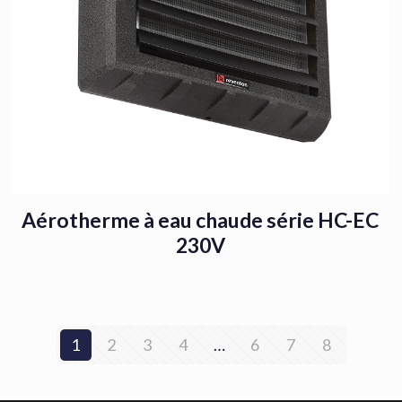
Aérotherme à eau chaude série HC-EC
230V
1
2
3
4
…
6
7
8