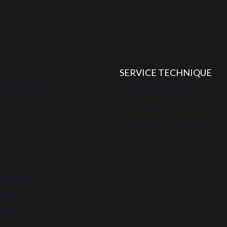
SERVICE TECHNIQUE
 à eau chaude
Fichiers à télécharge
Calculateur de charge ther
eurs
Formulaire de réclamation
rs
ndustriels
s HVAC
 HVAC