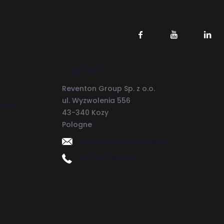
CONTACT
Reventon Group Sp. z o.o.
ul. Wyzwolenia 556
mique
43-340 Kozy
Pologne
biuro@reventongroup.eu
+48 793 055 000