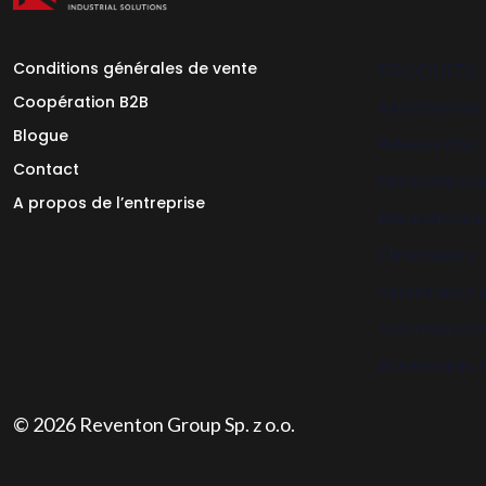
Conditions générales de vente
PRODUITS
Coopération B2B
Aérothermes
Blogue
Rideaux d'air
Contact
Déstratificat
A propos de l’entreprise
Récupérateu
Climatiseurs
Ventilateurs i
Automatisme
Accessoires
© 2026 Reventon Group Sp. z o.o.