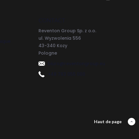
CONTACT
Reventon Group Sp. z o.o.
ul. Wyzwolenia 556
mique
43-340 Kozy
Pologne
biuro@reventongroup.eu
+48 793 055 000
Haut de page