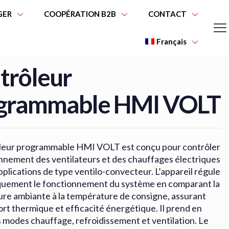
GER
COOPÉRATION B2B
CONTACT
Français
trôleur
grammable HMI VOLT
leur programmable HMI VOLT est conçu pour contrôler
onnement des ventilateurs et des chauffages électriques
pplications de type ventilo-convecteur. L’appareil régule
uement le fonctionnement du système en comparant la
re ambiante à la température de consigne, assurant
ort thermique et efficacité énergétique. Il prend en
s modes chauffage, refroidissement et ventilation. Le