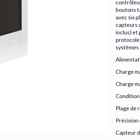
contrôleu
boutons t
avec six p
capteurs 
inclus) e
protocole
systèmes 
Alimentat
Charge max
Charge max
Condition
Plage de r
Précision 
Capteur d