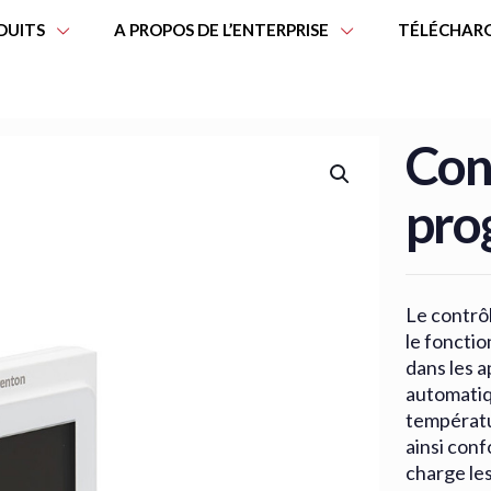
DUITS
A PROPOS DE L’ENTERPRISE
TÉLÉCHAR
Con
pro
Le contrô
le foncti
dans les a
automatiq
températu
ainsi conf
charge le