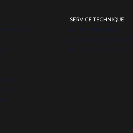
SERVICE TECHNIQUE
 à eau chaude
Fichiers à télécharge
Calculateur de charge ther
eurs
Formulaire de réclamation
rs
ndustriels
s HVAC
 HVAC