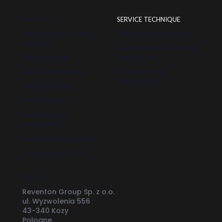
PRODUITS
SERVICE TECHNIQUE
Aérothermes à eau
Fichiers à télécharge
chaude
Calculateur de charge
Rideaux d'air
thermique
Déstratificateurs
Formulaire de
réclamation
Récupérateurs
Climatiseurs
Ventilateurs
industriels
Automatismes HVAC
Accessoires HVAC
CONTACT
Reventon Group Sp. z o.o.
ul. Wyzwolenia 556
43-340 Kozy
Pologne