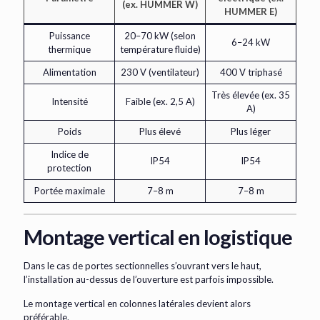
(ex. HUMMER W)
HUMMER E)
Puissance
20–70 kW (selon
6–24 kW
thermique
température fluide)
Alimentation
230 V (ventilateur)
400 V triphasé
Très élevée (ex. 35
Intensité
Faible (ex. 2,5 A)
A)
Poids
Plus élevé
Plus léger
Indice de
IP54
IP54
protection
Portée maximale
7–8 m
7–8 m
Montage vertical en logistique
Dans le cas de portes sectionnelles s’ouvrant vers le haut,
l’installation au-dessus de l’ouverture est parfois impossible.
Le montage vertical en colonnes latérales devient alors
préférable.