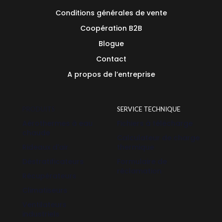
Conditions générales de vente
Coopération B2B
Blogue
Contact
A propos de l’entreprise
PRODUITS
SERVICE TECHNIQUE
Aérothermes à eau
Fichiers à télécharge
chaude
Calculateur de charge
Rideaux d'air
thermique
Déstratificateurs
Formulaire de
réclamation
Récupérateurs
Climatiseurs
Ventilateurs
industriels