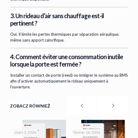
3. Un rideau d’air sans chauffage est-il
pertinent ?
Oui. Il limite les pertes thermiques par séparation aéraulique,
même sans apport calorifique.
4. Comment éviter une consommation inutile
lorsque la porte est fermée ?
Installer un contact de porte (reed) ou intégrer le système au BMS
afin d’activer automatiquement le rideau uniquement à
l’ouverture.
ZOBACZ RÓWNIEŻ
mars 3, 2026
février 16, 2026
jan