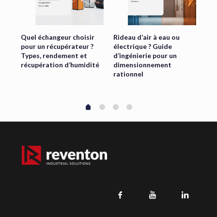
oi
Quel échangeur choisir
Rideau d’air à eau ou
Mot
ur
pour un récupérateur ?
électrique ? Guide
éco
au
Types, rendement et
d’ingénierie pour un
ann
able
récupération d’humidité
dimensionnement
EC
ue
rationnel